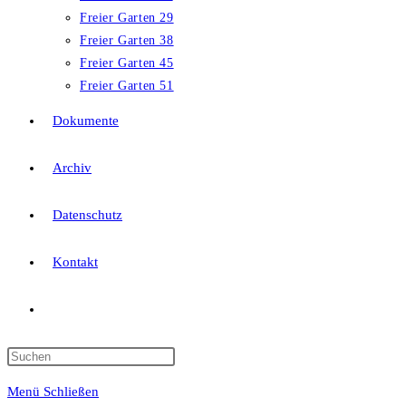
Freier Garten 29
Freier Garten 38
Freier Garten 45
Freier Garten 51
Dokumente
Archiv
Datenschutz
Kontakt
Website-
Suche
Press
Escape
Menü
Schließen
to
umschalten