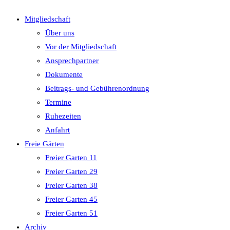
close
Mitgliedschaft
the
Über uns
search
Vor der Mitgliedschaft
panel.
Ansprechpartner
Dokumente
Beitrags- und Gebührenordnung
Termine
Ruhezeiten
Anfahrt
Freie Gärten
Freier Garten 11
Freier Garten 29
Freier Garten 38
Freier Garten 45
Freier Garten 51
Archiv