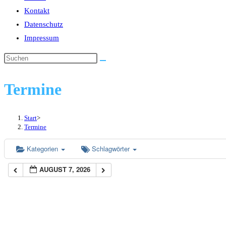
Kontakt
Datenschutz
Impressum
Diese
Website
durchsuchen
Termine
Start
>
Termine
Kategorien
Schlagwörter
AUGUST 7, 2026