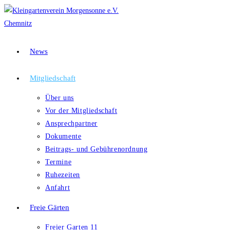
Zum
Inhalt
springen
News
Mitgliedschaft
Über uns
Vor der Mitgliedschaft
Ansprechpartner
Dokumente
Beitrags- und Gebührenordnung
Termine
Ruhezeiten
Anfahrt
Freie Gärten
Freier Garten 11