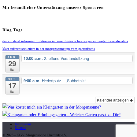
Mit freundlicher Unterstützung unserer Sponsoren
Blog Tags
der vorstand informiert
funktionen im verein
historisches
morgensonne-geflüster
rabe atina
klärt auf
rechtsecke
tiere in der morgensonne
tipp vom gartenfuchs
AUG.
10:00 a.m.
2. offene Vorstandsitzung
29
Sa.
OKT.
9:00 a.m.
Herbstputz – „Subbotnik“
17
Sa.
Kalender anzeigen
Impressum
Kontakt
© 2025 - KGV Morgensonne Chemnitz e.V.