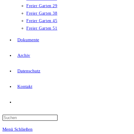
Freier Garten 29
Freier Garten 38
Freier Garten 45
Freier Garten 51
Dokumente
Archiv
Datenschutz
Kontakt
Website-
Suche
Press
Escape
Menü
Schließen
to
umschalten