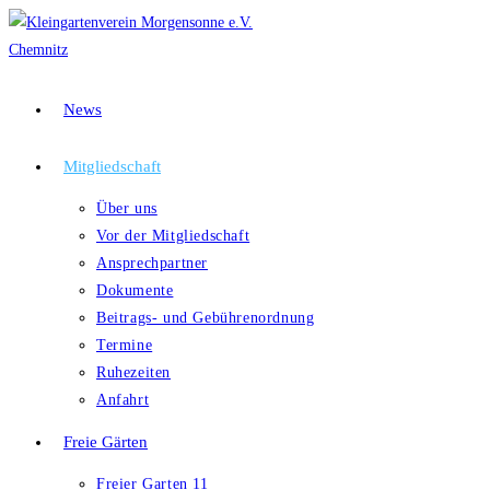
Zum
Inhalt
springen
News
Mitgliedschaft
Über uns
Vor der Mitgliedschaft
Ansprechpartner
Dokumente
Beitrags- und Gebührenordnung
Termine
Ruhezeiten
Anfahrt
Freie Gärten
Freier Garten 11