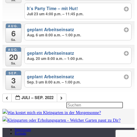
It’s Party Time – mit Hut!
Juli 23 um 4:00 p.m. – 11:45 p.m.
AUG.
geplant Arbeitseinsatz
6
Aug. 6 um 8:00 a.m. – 1:00 p.m.
Sa.
AUG.
geplant Arbeitseinsatz
20
Aug. 20 um 8:00 a.m. – 1:00 p.m.
Sa.
SEP.
geplant Arbeitseinsatz
3
Sep. 3 um 8:00 a.m. – 1:00 p.m.
Sa.
JULI – SEP. 2022
Press
Escape
to
close
Impressum
Kontakt
the