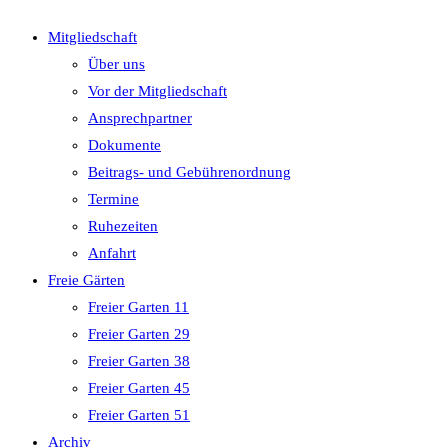
close
Mitgliedschaft
the
Über uns
search
Vor der Mitgliedschaft
panel.
Ansprechpartner
Dokumente
Beitrags- und Gebührenordnung
Termine
Ruhezeiten
Anfahrt
Freie Gärten
Freier Garten 11
Freier Garten 29
Freier Garten 38
Freier Garten 45
Freier Garten 51
Archiv