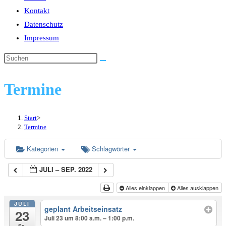
Kontakt
Datenschutz
Impressum
Diese
Website
durchsuchen
Termine
Start
>
Termine
Kategorien
Schlagwörter
JULI – SEP. 2022
Alles einklappen
Alles ausklappen
JULI
geplant Arbeitseinsatz
23
Juli 23 um 8:00 a.m. – 1:00 p.m.
Sa.