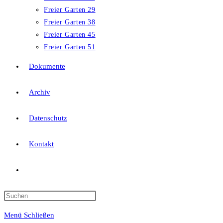
Freier Garten 29
Freier Garten 38
Freier Garten 45
Freier Garten 51
Dokumente
Archiv
Datenschutz
Kontakt
Website-
Suche
Press
Escape
Menü
Schließen
to
umschalten