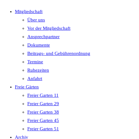
close
Mitgliedschaft
the
Über uns
search
Vor der Mitgliedschaft
panel.
Ansprechpartner
Dokumente
Beitrags- und Gebührenordnung
Termine
Ruhezeiten
Anfahrt
Freie Gärten
Freier Garten 11
Freier Garten 29
Freier Garten 38
Freier Garten 45
Freier Garten 51
Archiv