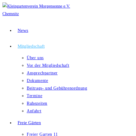
Zum
Inhalt
springen
News
Mitgliedschaft
Über uns
Vor der Mitgliedschaft
Ansprechpartner
Dokumente
Beitrags- und Gebührenordnung
Termine
Ruhezeiten
Anfahrt
Freie Gärten
Freier Garten 11