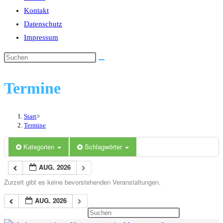
Kontakt
Datenschutz
Impressum
Diese
Website
durchsuchen
Termine
Start
>
Termine
Kategorien
Schlagwörter
AUG. 2026
Zurzeit gibt es keine bevorstehenden Veranstaltungen.
AUG. 2026
Press