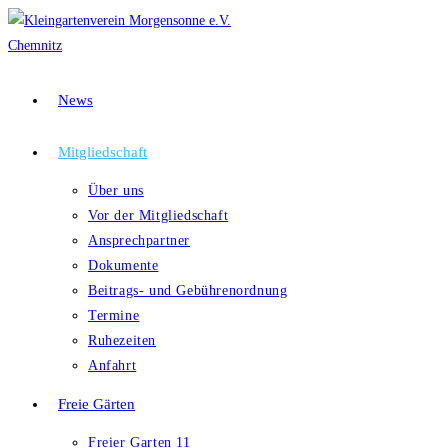
Zum
Inhalt
springen
News
Mitgliedschaft
Über uns
Vor der Mitgliedschaft
Ansprechpartner
Dokumente
Beitrags- und Gebührenordnung
Termine
Ruhezeiten
Anfahrt
Freie Gärten
Freier Garten 11