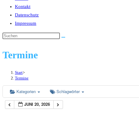
Kontakt
Datenschutz
Impressum
Diese
Website
durchsuchen
Termine
Start
>
Termine
Kategorien
Schlagwörter
JUNI 20, 2026