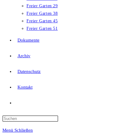
Freier Garten 29
Freier Garten 38
Freier Garten 45
Freier Garten 51
Dokumente
Archiv
Datenschutz
Kontakt
Website-
Suche
Press
Escape
Menü
Schließen
to
umschalten