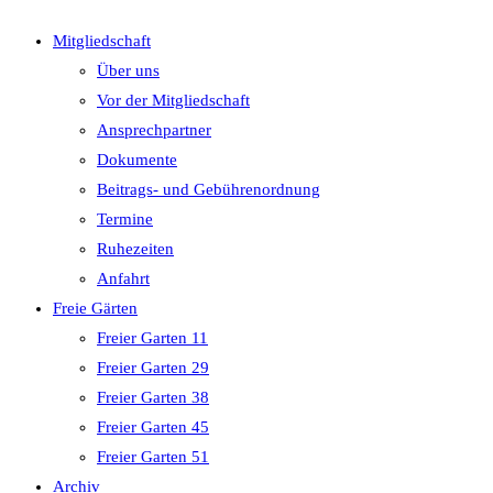
close
Mitgliedschaft
the
Über uns
search
Vor der Mitgliedschaft
panel.
Ansprechpartner
Dokumente
Beitrags- und Gebührenordnung
Termine
Ruhezeiten
Anfahrt
Freie Gärten
Freier Garten 11
Freier Garten 29
Freier Garten 38
Freier Garten 45
Freier Garten 51
Archiv