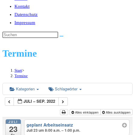
Kontakt
Datenschutz
Impressum
Diese
Website
durchsuchen
Termine
Start
>
Termine
Kategorien
Schlagwörter
JULI – SEP. 2022
Alles einklappen
Alles ausklappen
JULI
geplant Arbeitseinsatz
23
Juli 23 um 8:00 a.m. – 1:00 p.m.
Sa.