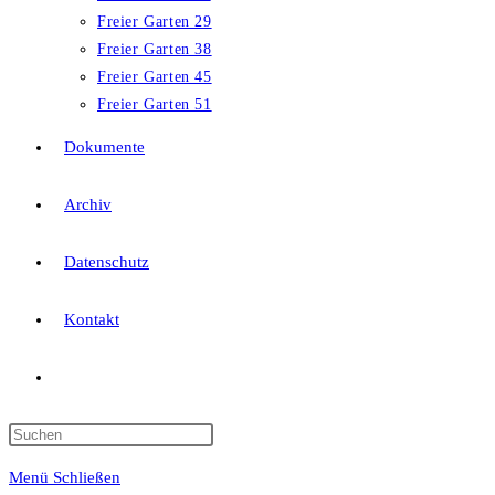
Freier Garten 29
Freier Garten 38
Freier Garten 45
Freier Garten 51
Dokumente
Archiv
Datenschutz
Kontakt
Website-
Suche
Press
Escape
Menü
Schließen
to
umschalten