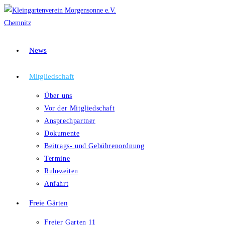
Zum
Inhalt
springen
News
Mitgliedschaft
Über uns
Vor der Mitgliedschaft
Ansprechpartner
Dokumente
Beitrags- und Gebührenordnung
Termine
Ruhezeiten
Anfahrt
Freie Gärten
Freier Garten 11