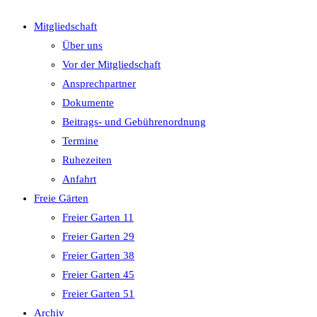
close
Mitgliedschaft
the
Über uns
search
Vor der Mitgliedschaft
panel.
Ansprechpartner
Dokumente
Beitrags- und Gebührenordnung
Termine
Ruhezeiten
Anfahrt
Freie Gärten
Freier Garten 11
Freier Garten 29
Freier Garten 38
Freier Garten 45
Freier Garten 51
Archiv