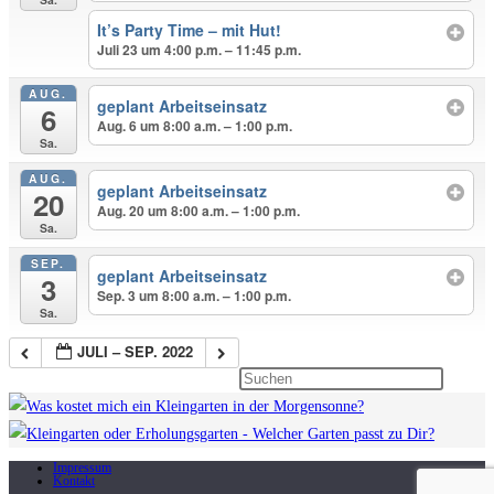
It’s Party Time – mit Hut!
Juli 23 um 4:00 p.m. – 11:45 p.m.
AUG.
geplant Arbeitseinsatz
6
Aug. 6 um 8:00 a.m. – 1:00 p.m.
Sa.
AUG.
geplant Arbeitseinsatz
20
Aug. 20 um 8:00 a.m. – 1:00 p.m.
Sa.
SEP.
geplant Arbeitseinsatz
3
Sep. 3 um 8:00 a.m. – 1:00 p.m.
Sa.
JULI – SEP. 2022
Press
Escape
to
close
Impressum
Kontakt
the