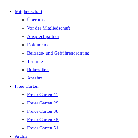
close
Mitgliedschaft
the
Über uns
search
Vor der Mitgliedschaft
panel.
Ansprechpartner
Dokumente
Beitrags- und Gebührenordnung
Termine
Ruhezeiten
Anfahrt
Freie Gärten
Freier Garten 11
Freier Garten 29
Freier Garten 38
Freier Garten 45
Freier Garten 51
Archiv