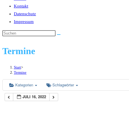
Kontakt
Datenschutz
Impressum
Diese
Website
durchsuchen
Termine
Start
>
Termine
Kategorien
Schlagwörter
JULI 16, 2022