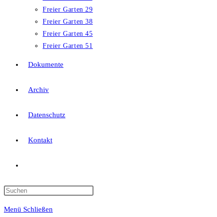
Freier Garten 29
Freier Garten 38
Freier Garten 45
Freier Garten 51
Dokumente
Archiv
Datenschutz
Kontakt
Website-
Suche
Press
Escape
Menü
Schließen
to
umschalten