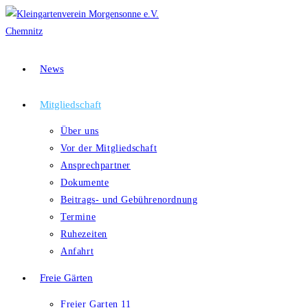
Zum
Inhalt
springen
News
Mitgliedschaft
Über uns
Vor der Mitgliedschaft
Ansprechpartner
Dokumente
Beitrags- und Gebührenordnung
Termine
Ruhezeiten
Anfahrt
Freie Gärten
Freier Garten 11