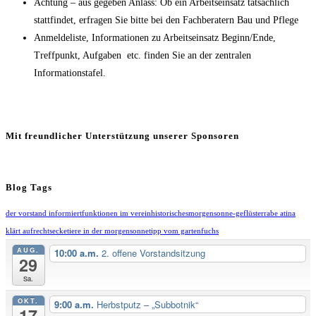
Achtung – aus gegeben Anlass: Ob ein Arbeitseinsatz tatsächlich
stattfindet, erfragen Sie bitte bei den Fachberatern Bau und Pflege
Anmeldeliste, Informationen zu Arbeitseinsatz Beginn/Ende,
Treffpunkt, Aufgaben etc. finden Sie an der zentralen
Informationstafel.
Mit freundlicher Unterstützung unserer Sponsoren
Blog Tags
der vorstand informiert
funktionen im verein
historisches
morgensonne-geflüster
rabe atina
klärt auf
rechtsecke
tiere in der morgensonne
tipp vom gartenfuchs
AUG.
10:00 a.m.
2. offene Vorstandsitzung
29
Sa.
OKT.
9:00 a.m.
Herbstputz – „Subbotnik“
17