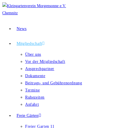
Zum
Inhalt
springen
News
Mitgliedschaft
Über uns
Vor der Mitgliedschaft
Ansprechpartner
Dokumente
Beitrags- und Gebührenordnung
Termine
Ruhezeiten
Anfahrt
Freie Gärten
Freier Garten 11