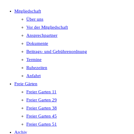
close
Mitgliedschaft
the
Über uns
search
Vor der Mitgliedschaft
panel.
Ansprechpartner
Dokumente
Beitrags- und Gebührenordnung
Termine
Ruhezeiten
Anfahrt
Freie Gärten
Freier Garten 11
Freier Garten 29
Freier Garten 38
Freier Garten 45
Freier Garten 51
Archiv