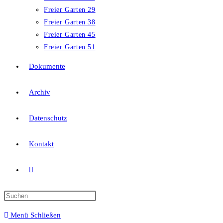
Freier Garten 29
Freier Garten 38
Freier Garten 45
Freier Garten 51
Dokumente
Archiv
Datenschutz
Kontakt
Website-
Suche
Press
Escape
Menü
Schließen
to
umschalten