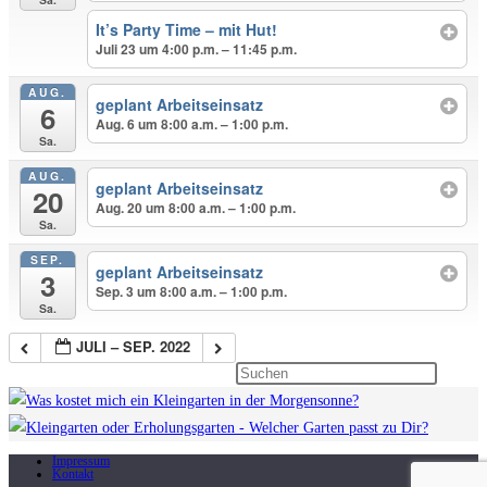
It’s Party Time – mit Hut!
Juli 23 um 4:00 p.m. – 11:45 p.m.
AUG.
geplant Arbeitseinsatz
6
Aug. 6 um 8:00 a.m. – 1:00 p.m.
Sa.
AUG.
geplant Arbeitseinsatz
20
Aug. 20 um 8:00 a.m. – 1:00 p.m.
Sa.
SEP.
geplant Arbeitseinsatz
3
Sep. 3 um 8:00 a.m. – 1:00 p.m.
Sa.
JULI – SEP. 2022
Press
Escape
to
close
Impressum
Kontakt
the