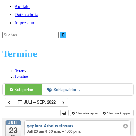
Kontakt
Datenschutz
Impressum
Diese
Website
durchsuchen
Termine
Start
>
Termine
Kategorien
Schlagwörter
JULI – SEP. 2022
Alles einklappen
Alles ausklappen
JULI
geplant Arbeitseinsatz
23
Juli 23 um 8:00 a.m. – 1:00 p.m.
Sa.